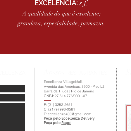
EXCELÊNCIA:
s.f.
A qualidade do que é excelente;
grandeza, especialidade, primazia.
Nossos
S
CELLENZA
RESTAURANTES
Eccellenza VillageMall
Avenida das Américas, 3900 - Piso L2
Barra da Tijuca | Rio de Janeiro
CNPJ: 27.614.776/0001-07
F: (21) 3252-2651
C: (21) 97998-0581
E:
eccellenza400@gmail.com
Peça pelo
Eccellenza Delivery
Peça pelo
Rappi