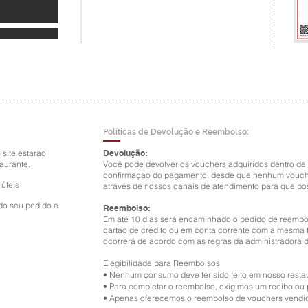
Políticas de Devolução e Reembolso:
site estarão
Devolução:
aurante.
Você pode devolver os vouchers adquiridos dentro de 
confirmação do pagamento, desde que nenhum voucher
 úteis
através de nossos canais de atendimento para que po
do seu pedido e
Reembolso:
Em até 10 dias será encaminhado o pedido de reembo
cartão de crédito ou em conta corrente com a mesma ti
ocorrerá de acordo com as regras da administradora d
Elegibilidade para Reembolsos
•
Nenhum consumo deve ter sido feito em nosso resta
•
Para completar o reembolso, exigimos um recibo ou
•
Apenas oferecemos o reembolso de vouchers vendid