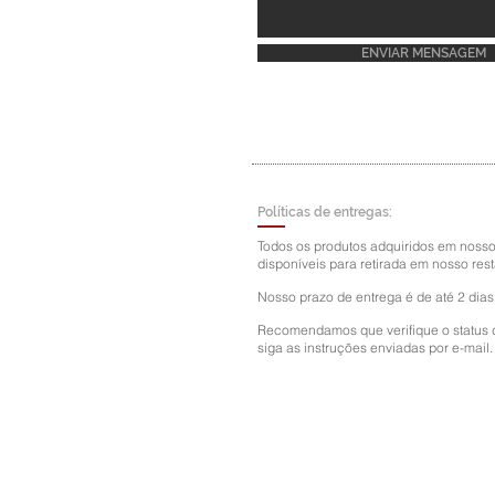
ENVIAR MENSAGEM
Políticas de entregas:
Todos os produtos adquiridos em nosso 
disponíveis para retirada em nosso rest
Nosso prazo de entrega é de até 2 dias
Recomendamos que verifique o status 
siga as instruções enviadas por e-mail.