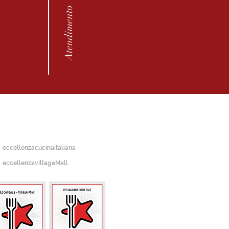
Atendimento
iga a
ECCELLENZA
eccellenzacucinaitaliana
eccellenzavillageMall