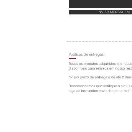
ENVIAR MENSAGEM
Políticas de entregas:
Todos os produtos adquiridos em nosso 
disponíveis para retirada em nosso rest
Nosso prazo de entrega é de até 2 dias
Recomendamos que verifique o status 
siga as instruções enviadas por e-mail.