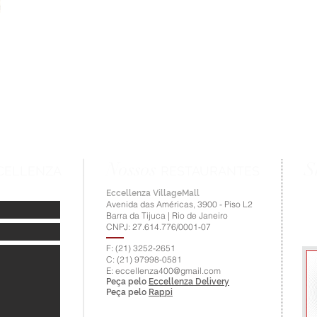
Nossos
S
CELLENZA
RESTAURANTES
Eccellenza VillageMall
Avenida das Américas, 3900 - Piso L2
Barra da Tijuca | Rio de Janeiro
CNPJ: 27.614.776/0001-07
F: (21) 3252-2651
C: (21) 97998-0581
E:
eccellenza400@gmail.com
Peça pelo
Eccellenza Delivery
Peça pelo
Rappi