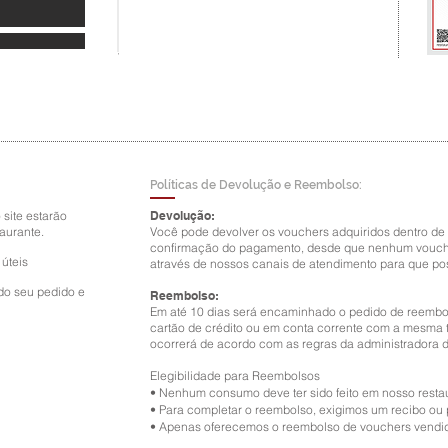
Políticas de Devolução e Reembolso:
site estarão
Devolução:
aurante.
Você pode devolver os vouchers adquiridos dentro de 
confirmação do pagamento, desde que nenhum voucher
 úteis
através de nossos canais de atendimento para que po
do seu pedido e
Reembolso:
Em até 10 dias será encaminhado o pedido de reembo
cartão de crédito ou em conta corrente com a mesma ti
ocorrerá de acordo com as regras da administradora d
Elegibilidade para Reembolsos
•
Nenhum consumo deve ter sido feito em nosso resta
•
Para completar o reembolso, exigimos um recibo ou
•
Apenas oferecemos o reembolso de vouchers vendid