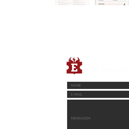
Fale com
A EC