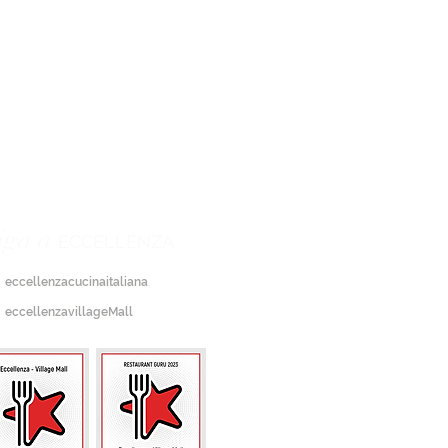
iga a
ECCELLENZA
eccellenzacucinaitaliana
eccellenzavillageMall